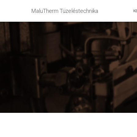
MaluTherm Tüzeléstechnika
K