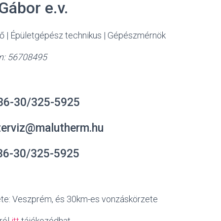
Gábor e.v.
ő | Épületgépész technikus | Gépészmérnök
ám: 56708495
6-30/325-5925
rviz@malutherm.hu
-30/325-5925
ete: Veszprém, és 30km-es vonzáskörzete
ról
itt
tájékozódhat.