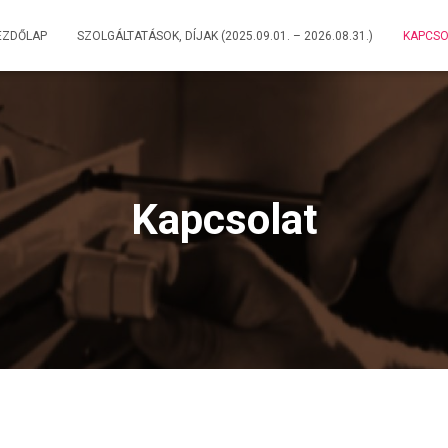
EZDŐLAP
SZOLGÁLTATÁSOK, DÍJAK (2025.09.01. – 2026.08.31.)
KAPCSO
Kapcsolat