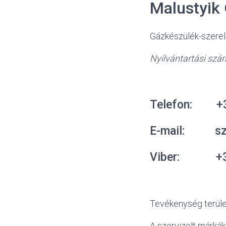
Malustyik 
Gázkészülék-szerel
Nyilvántartási sz
Telefon: +3
E-mail: sze
Viber: +36
Tevékenység terül
A szervizelt márkák