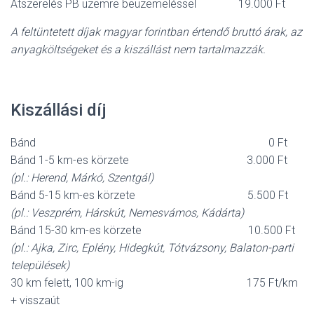
Átszerelés PB üzemre beüzemeléssel 19.000 Ft
A feltüntetett díjak magyar forintban értendő bruttó árak, az
anyagköltségeket és a kiszállást nem tartalmazzák.
Kiszállási díj
Bánd 0 Ft
Bánd 1-5 km-es körzete 3.000 Ft
(pl.: Herend, Márkó, Szentgál)
Bánd 5-15 km-es körzete 5.500 Ft
(pl.: Veszprém, Hárskút, Nemesvámos, Kádárta)
Bánd 15-30 km-es körzete 10.500 Ft
(pl.: Ajka, Zirc, Eplény, Hidegkút, Tótvázsony, Balaton-parti
települések)
30 km felett, 100 km-ig 175 Ft/km
+ visszaút