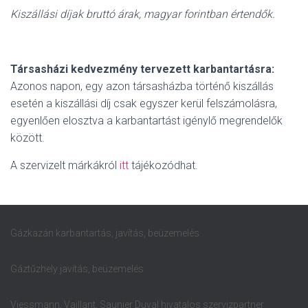
Kiszállási díjak bruttó árak, magyar forintban értendők.
Társasházi kedvezmény tervezett karbantartásra:
Azonos napon, egy azon társasházba történő kiszállás
esetén a kiszállási díj csak egyszer kerül felszámolásra,
egyenlően elosztva a karbantartást igénylő megrendelők
között.
A szervizelt márkákról
itt
tájékozódhat.
Gázkazán karbantartás, javítás, beüzemelés
Gáztűzhely javítás, beüzemelés
Viessmann, Vaillant, Saunier Duval hivatalos szervizpartner