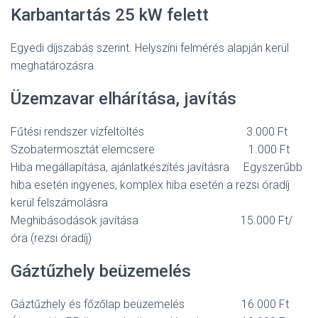
L
Karbantartás 25 kW felett
Á
S
A
Egyedi díjszabás szerint. Helyszíni felmérés alapján kerül
meghatározásra.
Üzemzavar elhárítása, javítás
Fűtési rendszer vízfeltöltés 3.000 Ft
Szobatermosztát elemcsere 1.000 Ft
Hiba megállapítása, ajánlatkészítés javításra Egyszerűbb
hiba esetén ingyenes, komplex hiba esetén a rezsi óradíj
kerül felszámolásra
Meghibásodások javítása 15.000 Ft/
óra (rezsi óradíj)
Gáztűzhely beüzemelés
Gáztűzhely és főzőlap beüzemelés 16.000 Ft